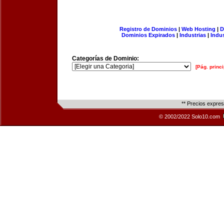
Registro de Dominios
|
Web Hosting
|
D
Dominios Expirados
|
Industrias
|
Indu
Categorías de Dominio:
[Pág. princi
** Precios expre
© 2002/2022 Solo10.com