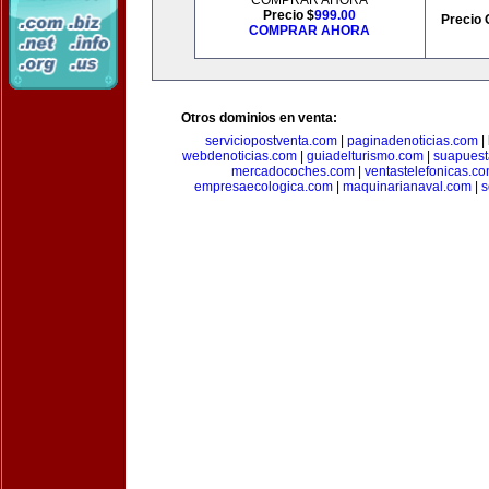
COMPRAR AHORA
Precio $
999.00
Precio 
COMPRAR AHORA
Otros dominios en venta:
serviciopostventa.com
|
paginadenoticias.com
|
webdenoticias.com
|
guiadelturismo.com
|
suapues
mercadocoches.com
|
ventastelefonicas.c
empresaecologica.com
|
maquinarianaval.com
|
s