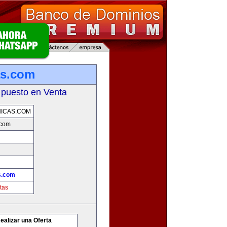
as.com
 puesto en Venta
ICAS.COM
.com
s.com
tas
ealizar una Oferta