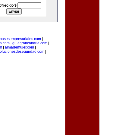
Ofrecido $
basesempresariales.com
|
ta.com
|
guiagrancanaria.com
|
om
|
almademujer.com
|
olucionesdeseguridad.com
|