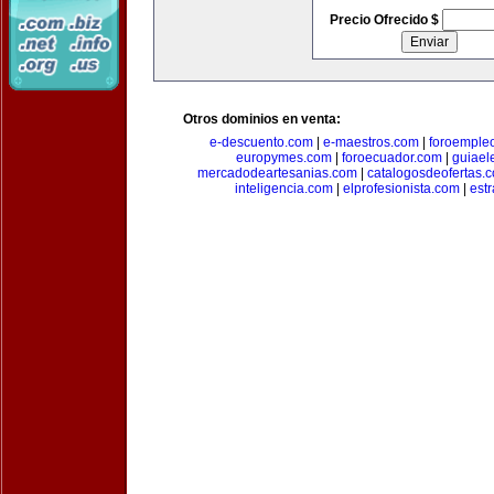
Precio Ofrecido $
Otros dominios en venta:
e-descuento.com
|
e-maestros.com
|
foroemple
europymes.com
|
foroecuador.com
|
guiael
mercadodeartesanias.com
|
catalogosdeofertas.
inteligencia.com
|
elprofesionista.com
|
est