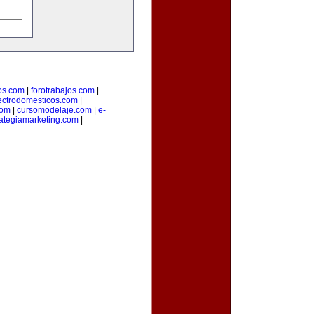
os.com
|
forotrabajos.com
|
ectrodomesticos.com
|
com
|
cursomodelaje.com
|
e-
rategiamarketing.com
|