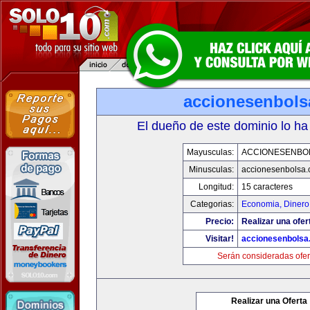
accionesenbols
El dueño de este dominio lo ha
Mayusculas:
ACCIONESENBO
Minusculas:
accionesenbolsa
Longitud:
15 caracteres
Categorias:
Economia, Dinero
Precio:
Realizar una ofer
Visitar!
accionesenbolsa
Serán consideradas ofer
Realizar una Oferta