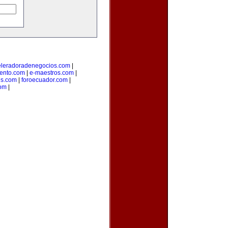
eleradoradenegocios.com
|
ento.com
|
e-maestros.com
|
s.com
|
foroecuador.com
|
com
|