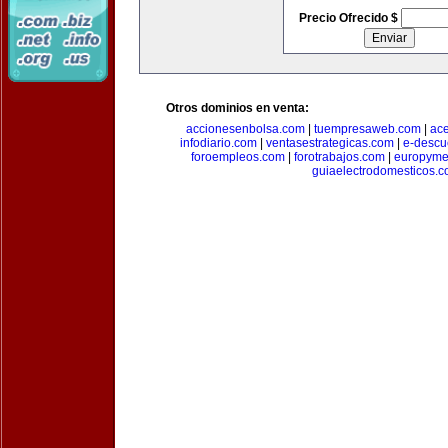
Precio Ofrecido $
Otros dominios en venta:
accionesenbolsa.com
|
tuempresaweb.com
|
ac
infodiario.com
|
ventasestrategicas.com
|
e-descu
foroempleos.com
|
forotrabajos.com
|
europyme
guiaelectrodomesticos.