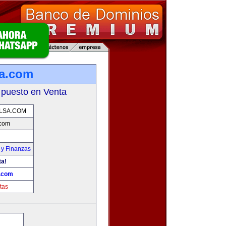
a.com
 puesto en Venta
LSA.COM
.com
 y Finanzas
ta!
.com
tas