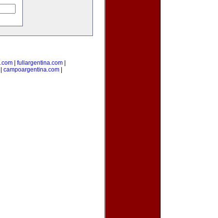
s.com
|
fullargentina.com
|
|
campoargentina.com
|