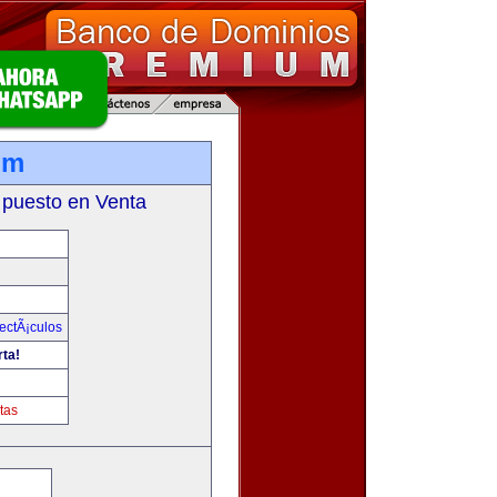
om
 puesto en Venta
ectÃ¡culos
rta!
tas