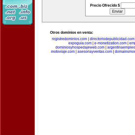
Precio Ofrecido $
Otros dominios en venta:
registredominios.com
|
directoriodepublicidad.com
expoguia.com
|
e-monetization.com
|
emp
dominiosyhospedajeweb.com
|
argentinaemple
motoviaje.com
|
asesoriayventas.com
|
domainsmon