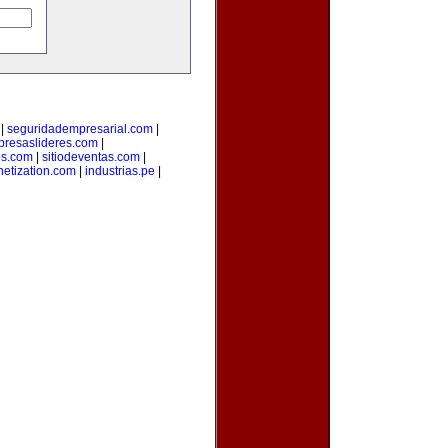
|
seguridadempresarial.com
|
resaslideres.com
|
os.com
|
sitiodeventas.com
|
etization.com
|
industrias.pe
|