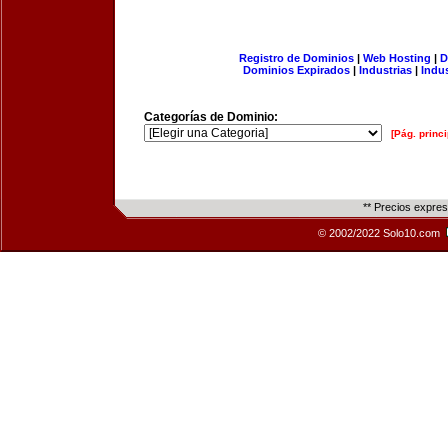
Registro de Dominios
|
Web Hosting
|
D
Dominios Expirados
|
Industrias
|
Indu
Categorías de Dominio:
[Pág. princi
** Precios expre
© 2002/2022 Solo10.com