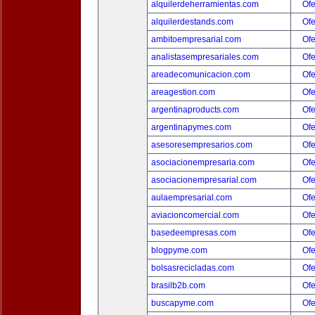
alquilerdeherramientas.com
Ofe
alquilerdestands.com
Ofe
ambitoempresarial.com
Ofe
analistasempresariales.com
Ofe
areadecomunicacion.com
Ofe
areagestion.com
Ofe
argentinaproducts.com
Ofe
argentinapymes.com
Ofe
asesoresempresarios.com
Ofe
asociacionempresaria.com
Ofe
asociacionempresarial.com
Ofe
aulaempresarial.com
Ofe
aviacioncomercial.com
Ofe
basedeempresas.com
Ofe
blogpyme.com
Ofe
bolsasrecicladas.com
Ofe
brasilb2b.com
Ofe
buscapyme.com
Ofe