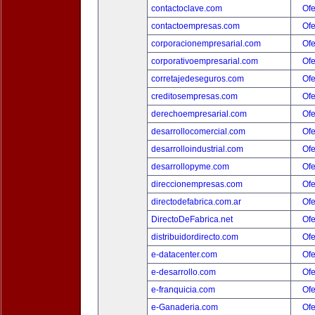
contactoclave.com
Ofe
contactoempresas.com
Ofe
corporacionempresarial.com
Ofe
corporativoempresarial.com
Ofe
corretajedeseguros.com
Ofe
creditosempresas.com
Ofe
derechoempresarial.com
Ofe
desarrollocomercial.com
Ofe
desarrolloindustrial.com
Ofe
desarrollopyme.com
Ofe
direccionempresas.com
Ofe
directodefabrica.com.ar
Ofe
DirectoDeFabrica.net
Ofe
distribuidordirecto.com
Ofe
e-datacenter.com
Ofe
e-desarrollo.com
Ofe
e-franquicia.com
Ofe
e-Ganaderia.com
Ofe