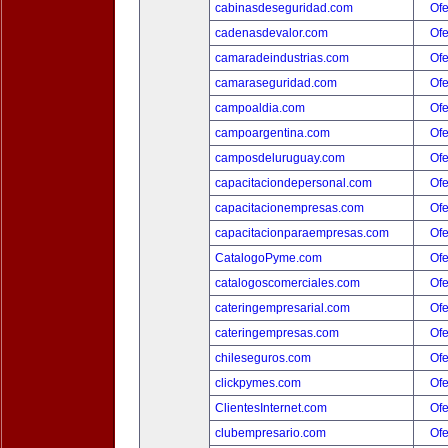
cabinasdeseguridad.com
Ofe
cadenasdevalor.com
Ofe
camaradeindustrias.com
Ofe
camaraseguridad.com
Ofe
campoaldia.com
Ofe
campoargentina.com
Ofe
camposdeluruguay.com
Ofe
capacitaciondepersonal.com
Ofe
capacitacionempresas.com
Ofe
capacitacionparaempresas.com
Ofe
CatalogoPyme.com
Ofe
catalogoscomerciales.com
Ofe
cateringempresarial.com
Ofe
cateringempresas.com
Ofe
chileseguros.com
Ofe
clickpymes.com
Ofe
ClientesInternet.com
Ofe
clubempresario.com
Ofe