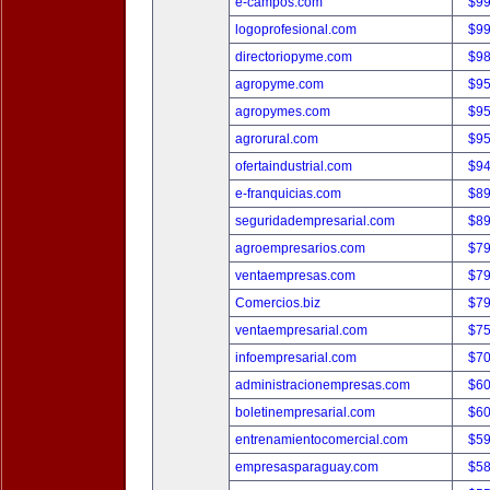
e-campos.com
$9
logoprofesional.com
$9
directoriopyme.com
$9
agropyme.com
$9
agropymes.com
$9
agrorural.com
$9
ofertaindustrial.com
$9
e-franquicias.com
$8
seguridadempresarial.com
$8
agroempresarios.com
$7
ventaempresas.com
$7
Comercios.biz
$7
ventaempresarial.com
$7
infoempresarial.com
$7
administracionempresas.com
$6
boletinempresarial.com
$6
entrenamientocomercial.com
$5
empresasparaguay.com
$5