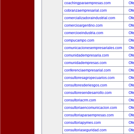
coachingparaempresas.com
Ofe
cobranzaempresarial.com
Ofe
comercializadoraindustrial.com
Ofe
comercioargentino.com
Ofe
comercioeindustria.com
Ofe
compucampo.com
Ofe
comunicacionesempresariales.com
Ofe
comunidadempresaria.com
Ofe
comunidadempresas.com
Ofe
conferenciaempresarial.com
Ofe
consultoresagropecuarios.com
Ofe
consultoresderiesgos.com
Ofe
consultoresendesarrollo.com
Ofe
consultoriacrm.com
Ofe
consultoriaencomunicacion.com
Ofe
consultoriaparaempresas.com
Ofe
consultoriapymes.com
Ofe
consultoriaseguridad.com
Ofe