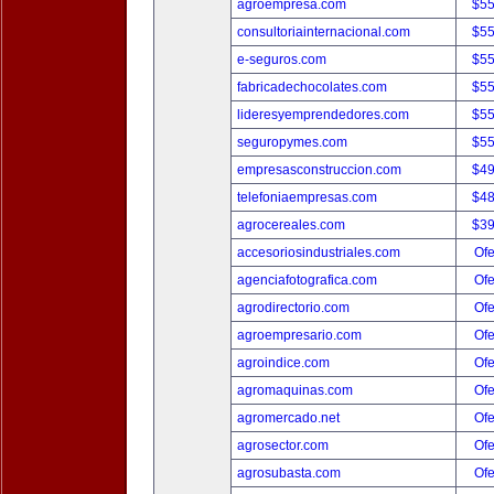
agroempresa.com
$5
consultoriainternacional.com
$5
e-seguros.com
$5
fabricadechocolates.com
$5
lideresyemprendedores.com
$5
seguropymes.com
$5
empresasconstruccion.com
$4
telefoniaempresas.com
$4
agrocereales.com
$3
accesoriosindustriales.com
Ofe
agenciafotografica.com
Ofe
agrodirectorio.com
Ofe
agroempresario.com
Ofe
agroindice.com
Ofe
agromaquinas.com
Ofe
agromercado.net
Ofe
agrosector.com
Ofe
agrosubasta.com
Ofe