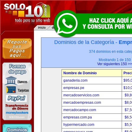
Dominios de la Categoría -
Empr
374 dominios en esta categ
Mostrando 1 de 150
Ver siguientes 150 >>
Nombre de Dominio
Prec
ganaderia.com
$95,
empresas.pe
$10,
mercadoservicios.com
$9,
mercadoempresas.com
$8,
mercadocampo.com
$7,
empresas.com.pa
$6,
hypermercado.com
$5,