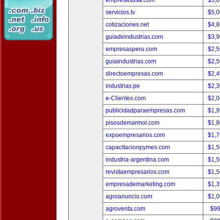
empresasusa.com
$5,
servicios.tv
$5,
cotizaciones.net
$4,
guiadeindustrias.com
$3,
empresasperu.com
$2,
guiaindustrias.com
$2,
directoempresas.com
$2,
industrias.pe
$2,
e-Clientes.com
$2,
publicidadparaempresas.com
$1,
pisosdemarmol.com
$1,
expoempresarios.com
$1,
capacitacionpymes.com
$1,
industria-argentina.com
$1,
revistaempresarios.com
$1,
empresademarketing.com
$1,
agroanuncio.com
$1,
agroventa.com
$9